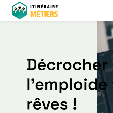
Décrocher
l’emploi
de
rêves !